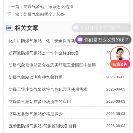
上一篇：
防爆气象站厂家该怎么选择
下一篇：
防爆气象站哪个比较好
相关文章
可以介绍下你们的产品么？
你们是怎么收费的呢？
化工厂防爆气象站：化工安全保障新助力
2026-06-03
超声波防爆气象站是一件什么样的设备
2026-06-03
防爆气象监测站适合在恶劣环境工业园区中使用
2026-06-03
防爆气象站监测多种气象数据
2026-06-03
防爆工业小型气象站符合危化园区使用需求
2026-06-03
防爆款气象站在多种场所中的应用
2026-06-03
防爆五参数气象站价格是多少
2026-06-03
五参数防爆气象站-气象监测设备百科
2026-06-03