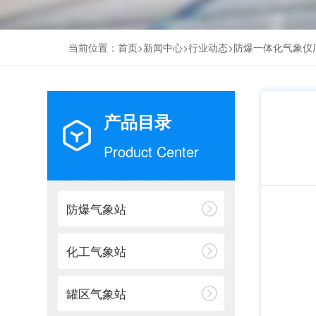
当前位置：
首页
>
新闻中心
>
行业动态
>防爆一体化气象仪
产品目录
Product Center
防爆气象站
化工气象站
罐区气象站