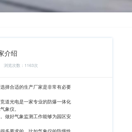
家介绍
7 浏览次数：1163次
时选择合适的生产厂家是非常有必要
东竞道光电是一家专业的防爆一体化
化气象仪。
的。做好气象监测工作能够为园区安
有很多要求的，比如气象仪的防爆性