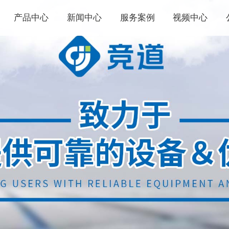
产品中心
新闻中心
服务案例
视频中心