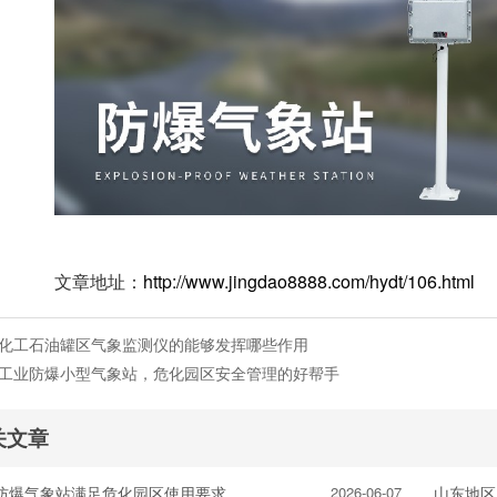
文章地址：
http://www.jingdao8888.com/hydt/106.html
化工石油罐区气象监测仪的能够发挥哪些作用
工业防爆小型气象站，危化园区安全管理的好帮手
关文章
02防爆气象站满足危化园区使用要求
2026-06-07
山东地区