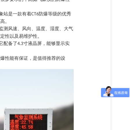
象站是一款有着
防爆等级的优秀
CT6
度高。
监测风速、风向、温度、湿度、大气
稳定性以及易维护性。
它配备了
寸液晶屏，能够显示实
4.3
防爆性能有保证，是值得推荐的设