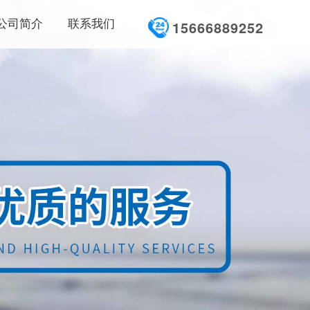
公司简介
联系我们
15666889252