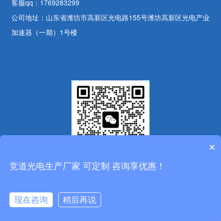
客服qq：1769283299
公司地址：山东省潍坊市高新区光电路155号潍坊高新区光电产业
加速器（一期）1号楼
×
竞道光电生产厂家 可定制 咨询享优惠！
客服微信
Copyright © 2025-2030 山东竞道光电科技有限公司，主营产品有
防爆气象站,化工厂
气象站,防爆气象监测站
等，仪器质量保证，欢迎选购
鲁公网安备
现在咨询
稍后再说
拨打电话
37079402370946号
ICP备案号：
鲁ICP备20021226号-13
特别提示：网站部分内容来自网络，如有侵权请联系网站管理员删除！