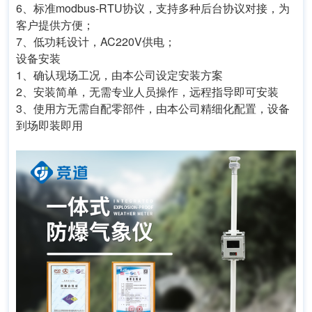
6、标准modbus-RTU协议，支持多种后台协议对接，为
客户提供方便；
7、低功耗设计，AC220V供电；
设备安装
1、确认现场工况，由本公司设定安装方案
2、安装简单，无需专业人员操作，远程指导即可安装
3、使用方无需自配零部件，由本公司精细化配置，设备
到场即装即用