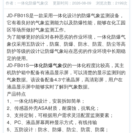
作者：
一体化防爆气象仪
更新时间：2026-08-09 浏览次数：2199次
JD-FB01S是一款采用一体化设计的防爆气象监测设备，
它有着良好的气象监测能力以及防爆性能，能够在化工园
区等场所做好气象监测工作。
为了能够更好的应对各种恶劣的作业环境，一体化防爆气
象仪采用五防设计，防腐、防爆、防水、防震、防尘等高
防护等级的设计让防爆气象站在恶劣的作业环境中长期稳
定的使用。
JD-FB01S
一体化防爆气象仪
的一体化程度比较高，其主
机防护箱中配备有液晶显示屏，可以清楚的显示监测到的
气象数据。该设备配备4.3寸液晶屏，高清彩屏，用户在
液晶显示屏中能够实时了解到气象数据。
产品特点
1、一体化结构设计，安装拆卸简单；
2、传感器外壳ASA材质，耐腐蚀，抗氧化；
3、支持定制，可根据用户需求灵活配置监测要素；
4、PC、液晶屏幕两种显示方式，有线传输
5、五防设计：防水、防爆、防尘、防震、防腐；