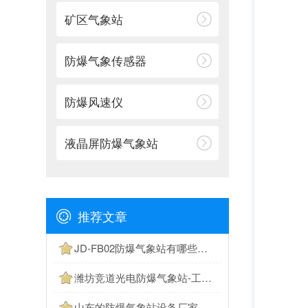
矿区气象站
防爆气象传感器
防爆风速仪
液晶屏防爆气象站
推荐文章
JD-FB02防爆气象站有哪些特点
潍坊竞道光电防爆气象站-工厂用的气象监测设备
山东的防爆气象站设备厂家推荐