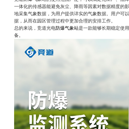
一体化的传感器能避免灰尘、降雨等因素对数据精度的
地采集气象数据，为用户提供详实的气象数据。用户可
据，从而在园区管理过程中更加合理的安排工作。
总的来说，竞道光电
防爆气象站
是一款能够长期稳定使
备。