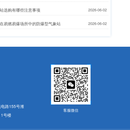
站选购有哪些注意事项
2026-06-02
在易燃易爆场所中的防爆型气象站
2026-06-02
电路155号潍
客服微信
1号楼