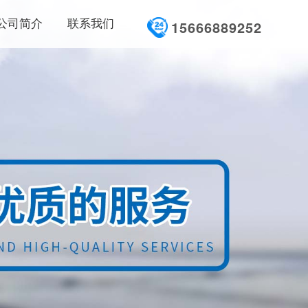
公司简介
联系我们
15666889252