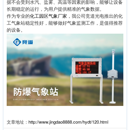
据不会受到水汽、盐雾、高温等因素的影响，能够让设备
长期稳定的运行，为用户提供精准的气象数据。
作为专业的
化工园区气象厂家
，我公司竞道光电推出的化
工气象站稳定性好，能够做好气象监测工作，是值得推荐
的设备。
文章地址：
http://www.jingdao8888.com/hydt/120.html