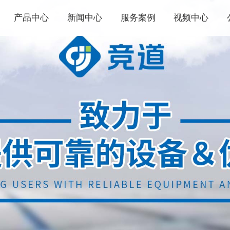
产品中心
新闻中心
服务案例
视频中心