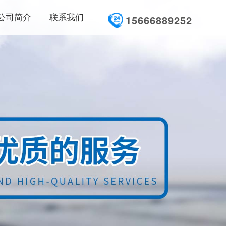
公司简介
联系我们
15666889252