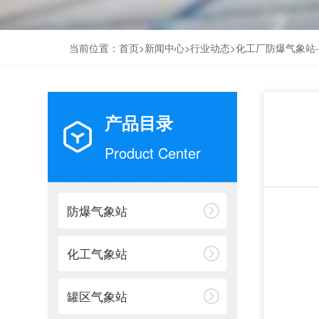
当前位置：
首页
>
新闻中心
>
行业动态
>化工厂防爆气象站
产品目录
Product Center
防爆气象站
化工气象站
罐区气象站