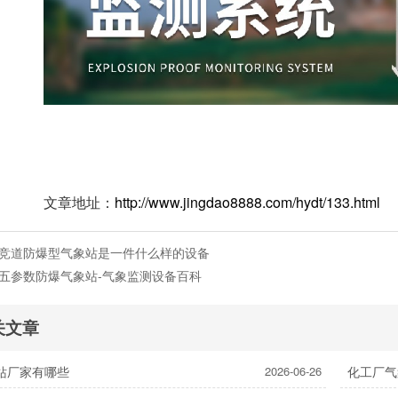
文章地址：
http://www.jingdao8888.com/hydt/133.html
竞道防爆型气象站是一件什么样的设备
五参数防爆气象站-气象监测设备百科
关文章
站厂家有哪些
2026-06-26
化工厂气