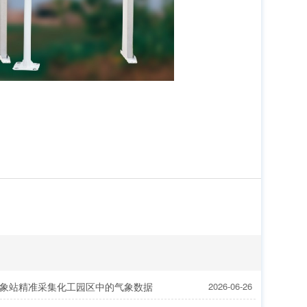
象站精准采集化工园区中的气象数据
2026-06-26