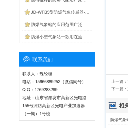
JD-WFB5型防爆气象传感器-气象监测设备百科
防爆气象站的应用范围广泛
防爆小型气象站一款用在油气罐区中的气象监测设备
联系我们
联系人：魏经理
电话：15666889252（微信同号）
上一篇：
下一篇：
Q Q：1769283299
地址：山东省潍坊市高新区光电路
相
155号潍坊高新区光电产业加速器
（一期）1号楼
防爆气象