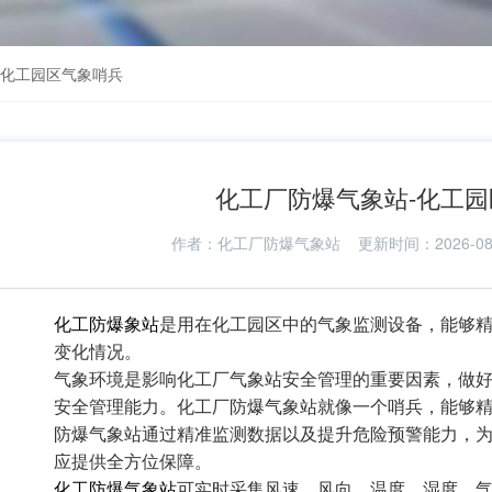
-化工园区气象哨兵
化工厂防爆气象站-化工
作者：
化工厂防爆气象站
更新时间：2026-08
化工防爆象站
是用在化工园区中的气象监测设备，能够
变化情况。
气象环境是影响化工厂气象站安全管理的重要因素，做
安全管理能力。化工厂防爆气象站就像一个哨兵，能够
防爆气象站通过精准监测数据以及提升危险预警能力，
应提供全方位保障。
化工防爆气象站
可实时采集风速、风向、温度、湿度、